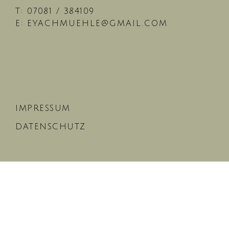
T: 07081 / 384109
E:
EYACHMUEHLE@GMAIL.COM
IMPRESSUM
DATENSCHUTZ