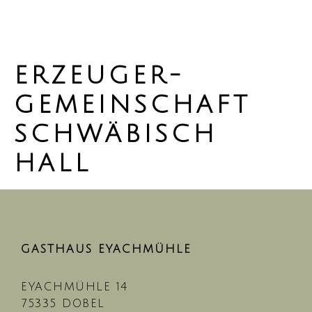
ERZEUGER­­
GEMEIN­SCHAFT
SCHWÄ­BISCH
HALL
GASTHAUS EYACHMÜHLE
EYACHMÜHLE 14
75335 DOBEL